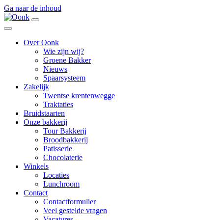
Ga naar de inhoud
Main
Navigation
Over Oonk
Wie zijn wij?
Groene Bakker
Nieuws
Spaarsysteem
Zakelijk
Twentse krentenwegge
Traktaties
Bruidstaarten
Onze bakkerij
Tour Bakkerij
Broodbakkerij
Patisserie
Chocolaterie
Winkels
Locaties
Lunchroom
Contact
Contactformulier
Veel gestelde vragen
Vacatures